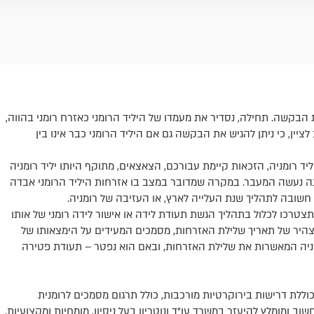
ת הבקשה. תחילה, נסדיר את מעמדו של היליד הרומני כאזרח רומני בהווה,
ין, כי ניתן להגיש את הבקשה גם אם היליד הרומני כבר אינו בין
 רומניה, הזכאות קיימת עבורכם, הצאצאים, מתוקף היותו יליד רומניה
שנה נעשה המעבר. במקרה שמדובר במצב בו אזרחות היליד הרומני אבדה
חשובה לתהליך שנת העלייה לארץ, או העזיבה של רומניה.
טרכו לכלול בתהליך הגשת תעודת לידה או אישור לידה רומני של אותו
היר של תאריך שלילת האזרחות, מסמכים המעידים על הימצאותו של
ניה המאשרות את שלילת האזרחות, ובאם הוא נפטר – תעודת פטירה
ללת דרישות בירוקרטיות מורכבות, כולל תרגום מסמכים לרומנית
וב ומומלץ להיעזר במשרד עו"ד ונוטריון בעל ניסיון, מומחיות ומקצועיות.