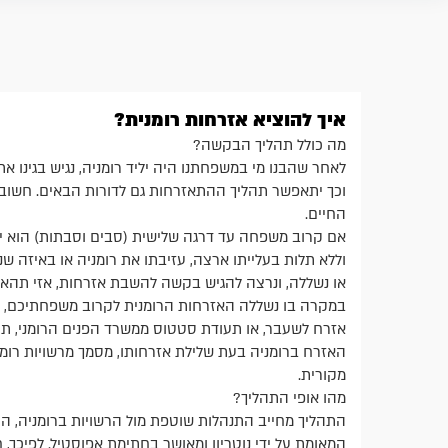
איך להוציא אזרחות רומנית?
מה כולל תהליך הבקשה?
לאחר שהבנו מי במשפחתנו היה יליד רומניה, נגיש בגינו א
וכך יתאפשר תהליך ההתאזרחות גם לדורות הבאים. חשוב לצי
החיים.
אם קרוב משפחה עד דרגה שלישית (סבים וסבתות) הוא יליד
וללא תלות בעלייתו ארצה, עזיבתו את רומניה או באיזה 
או נשללה, ונרצה להגיש בקשה להשבת אזרחות, אזי תהא 
במקרה בו נשללה האזרחות הרומנית לקרוב משפחתיכם, תצ
אזרח לשעבר, או תעודת סטטוס ממשרד הפנים הרומני, תצ
האזרח ברומניה בעת שלילת אזרחותו, מסמך מרשויות רומ
מקורית.
מהו אופי התהליך?
התהליך מחייב התנהלות שוטפת מול הרשויות ברומניה, הכו
המאומת על ידי נוטריון ומאושר בחתימת אפוסטיל. לפיכך, חש