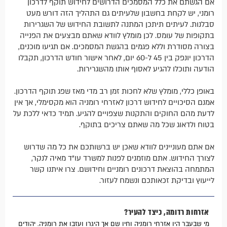
אם הגשתם את כלל המסמכים הדרושים לחידוש תוקף לדרכון
רומני, יש לקחת בחשבון שלעיתים גם התהליך הזה דורש מעט
סבלנות. לעיתים תיתכן המתנה לתשובת החידוש של השגרירות
בתקופות של עומס. לכן מומלץ לוודא שאתם מבצעים את הפנייה
בצורה מסודרת וללא פגמים בהגשת המסמכים. אם תגיעו מוכנים,
הדרכון יונפק בין 45 ל-60 יום, לאחר אישור חודש הדרכון, תקבלו
הודעה ותוכלו להגיע לאסוף אותו מהשגרירות.
באופן כללי, מומלץ שלא לחכות זמן רב מדי מאז שפג תוקף הדרכון.
אמנם הסיכויים לחידוש דרכון לאזרחי רומניה הוא מקסימלי, אך אין
לדעת מהם החוקים והתקנות שצפויים להגיע. תמיד כדאי ללכת על
בטוח ולדאוג שכל מה שאתם צריכים בתוקף.
אם אתם מעוניינים לוודא שאכן יש ברשותכם את כל מה שדרוש
לצורך החידוש. אתם מוזמנים לפנות למשרד עו"ד מאיה לנקר,
המתמחה בהוצאת דרכונים רומניים וחידושם. צרו איתנו קשר
לייעוץ ובדיקת זכאותכם ונשמח לעזור.
אזרחות רדומה, כיצד להעיר?
מי שבעבר היו אזרחי רומניה וחיו שם אך היגרו ועזבו את רומניה. יהודים