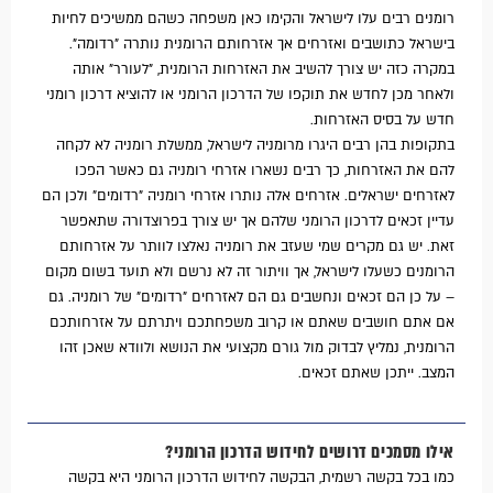
רומנים רבים עלו לישראל והקימו כאן משפחה כשהם ממשיכים לחיות
בישראל כתושבים ואזרחים אך אזרחותם הרומנית נותרה "רדומה".
במקרה כזה יש צורך להשיב את האזרחות הרומנית, "לעורר" אותה
ולאחר מכן לחדש את תוקפו של הדרכון הרומני או להוציא דרכון רומני
חדש על בסיס האזרחות.
בתקופות בהן רבים היגרו מרומניה לישראל, ממשלת רומניה לא לקחה
להם את האזרחות, כך רבים נשארו אזרחי רומניה גם כאשר הפכו
לאזרחים ישראלים. אזרחים אלה נותרו אזרחי רומניה "רדומים" ולכן הם
עדיין זכאים לדרכון הרומני שלהם אך יש צורך בפרוצדורה שתאפשר
זאת. יש גם מקרים שמי שעזב את רומניה נאלצו לוותר על אזרחותם
הרומנים כשעלו לישראל, אך וויתור זה לא נרשם ולא תועד בשום מקום
– על כן הם זכאים ונחשבים גם הם לאזרחים "רדומים" של רומניה. גם
אם אתם חושבים שאתם או קרוב משפחתכם ויתרתם על אזרחותכם
הרומנית, נמליץ לבדוק מול גורם מקצועי את הנושא ולוודא שאכן זהו
המצב. ייתכן שאתם זכאים.
אילו מסמכים דרושים לחידוש הדרכון הרומני?
כמו בכל בקשה רשמית, הבקשה לחידוש הדרכון הרומני היא בקשה