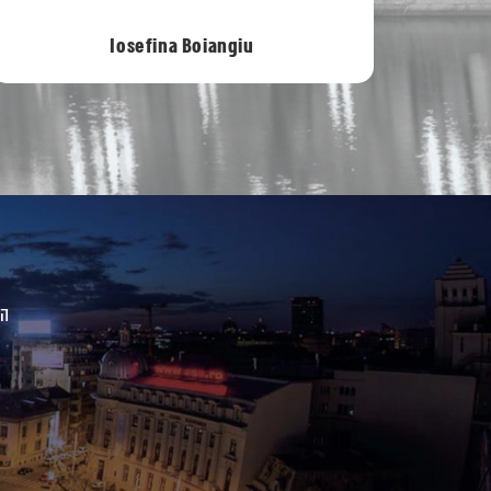
Diana Weininger
הו