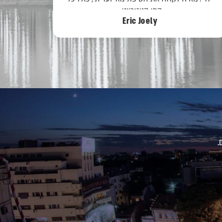
Evi Farkash
.